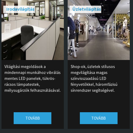
Irodavilágítás
Üzletvilágítás
Világítási megoldások a
Shop-ok, üzletek stílusos
mindennapi munkához vibrálás
megvilágítása magas
mentes LED panelek, tükrös-
színvisszaadású LED
rácsos lámpatestek,
fényvetőkkel, háromfázisú
mélysugárzók felhasználásával.
sínrendszer segítségével.
TOVÁBB
TOVÁBB