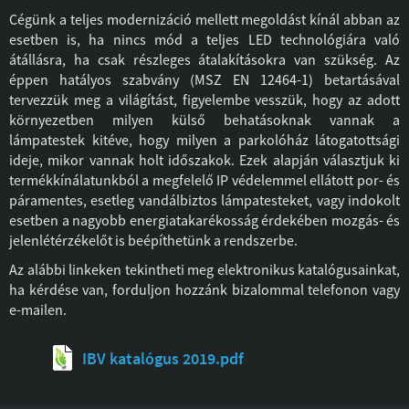
Cégünk a teljes modernizáció mellett megoldást kínál abban az
esetben is, ha nincs mód a teljes LED technológiára való
átállásra, ha csak részleges átalakításokra van szükség. Az
éppen hatályos szabvány (MSZ EN 12464-1) betartásával
tervezzük meg a világítást, figyelembe vesszük, hogy az adott
környezetben milyen külső behatásoknak vannak a
lámpatestek kitéve, hogy milyen a parkolóház látogatottsági
ideje, mikor vannak holt időszakok. Ezek alapján választjuk ki
termékkínálatunkból a megfelelő IP védelemmel ellátott por- és
páramentes, esetleg vandálbiztos lámpatesteket, vagy indokolt
esetben a nagyobb energiatakarékosság érdekében mozgás- és
jelenlétérzékelőt is beépíthetünk a rendszerbe.
Az alábbi linkeken tekintheti meg elektronikus katalógusainkat,
ha kérdése van, forduljon hozzánk bizalommal telefonon vagy
e-mailen.
IBV katalógus 2019.pdf