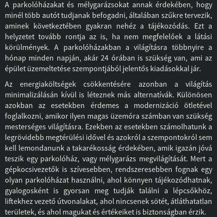
A parkolóházakat és mélygarázsokat annak érdekében, hogy
minél több autót tudjanak befogadni, általában szűkre tervezik,
aminek következtében gyakran nehéz a tájékozódás. Ezt a
helyzetet tovább rontja az is, ha nem megfelelőek a látási
körülmények. A parkolóházakban a világításra többnyire a
hónap minden napján, akár 24 órában is szükség van, ami az
épület üzemeltetése szempontjából jelentős kiadásokkal jár.
Az energiaköltségek csökkentésére azonban a világítás
minimalizálásán kívül is léteznek más alternatívák. Különösen
azokban az esetekben érdemes a modernizáció ötletével
foglalkozni, amikor ilyen magas üzemóra számban van szükség
mesterséges világításra. Ezekben az esetekben számolhatunk a
legrövidebb megtérülési idővel és azokról a szempontokról sem
kell lemondanunk a takarékosság érdekében, amik igazán jóvá
teszik egy parkolóház, vagy mélygarázs megvilágítását. Mert a
gépkocsivezetők is szívesebben, rendszeresebben fognak egy
olyan parkolóházat használni, ahol könnyen tájékozódhatnak,
gyalogosként is gyorsan meg tudják találni a lépcsőkhöz,
liftekhez vezető útvonalakat, ahol nincsenek sötét, átláthatatlan
területek, és ahol magukat és értékeiket is biztonságban érzik.