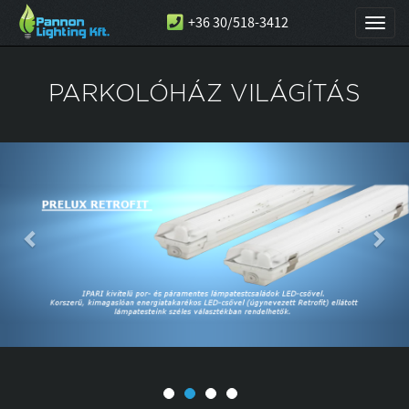
+36 30/518-3412
Toggl
naviga
PARKOLÓHÁZ VILÁGÍTÁS
Előző
Köv