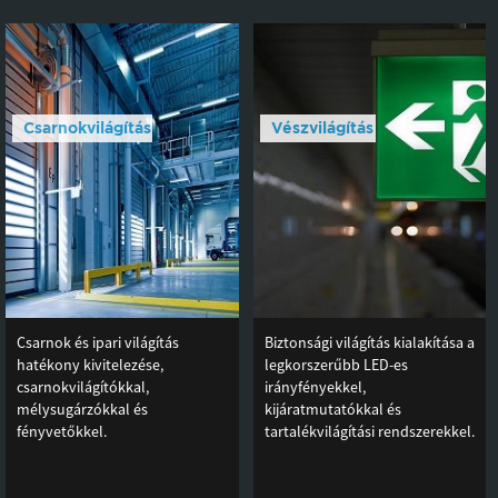
Csarnokvilágítás
Vészvilágítás
Csarnok és ipari világítás
Biztonsági világítás kialakítása a
hatékony kivitelezése,
legkorszerűbb LED-es
csarnokvilágítókkal,
irányfényekkel,
mélysugárzókkal és
kijáratmutatókkal és
fényvetőkkel.
tartalékvilágítási rendszerekkel.